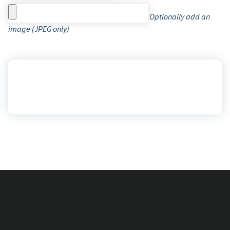
Optionally add an
image (JPEG only)