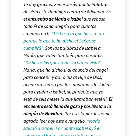
Te doy gracias, Señor Jesús, por tu Palabra
de vida este domingo cuarto de Adviento. Es
el
encuentro de María e Isabel
que rebosa
todo él de sana alegría para cuantos
creemos en ti.
“Dichosa tú que has creído
porque lo que te ha dicho el Señor, se
cumplirá”.
Son las palabras de Isabel a
María, que valen también para nosotros:
“Dichosos los que crean sin haber visto”.
María, que ha dicho sí al anuncio del ángel
para concebir y dar a luz al Hijo de Dios,
acude presurosa por las montañas de Judea
para ayudar a Isabel, su pariente que ya
está de seis meses la que llamaban estéril.
El
encuentro está lleno de gozo y nos invita a la
alegría de Navidad.
Por eso, Señor Jesús, nos
agrada leer hoy este evangelio.
“María
saludó a Isabel. En cuanto Isabel oyó el
saludo de María, saltó la criatura en su