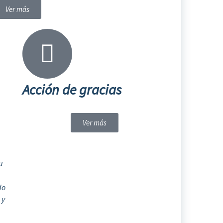
Ver más
Acción de gracias
Ver más
u
do
 y