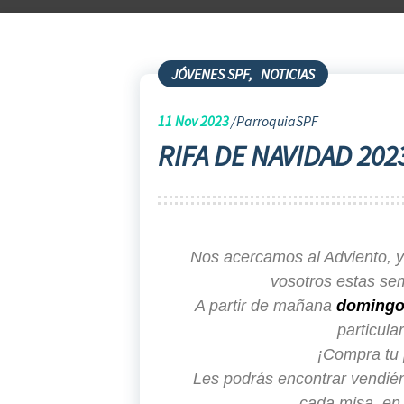
JÓVENES SPF
,
NOTICIAS
11
Nov 2023
ParroquiaSPF
RIFA DE NAVIDAD 202
Nos acercamos al Adviento, y 
vosotros estas se
A partir de mañana
domingo 
particula
¡Compra tu 
Les podrás encontrar vendié
cada misa, en e