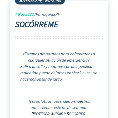
JÓVENES SPF
,
NOTICIAS
7
Nov 2022
ParroquiaSPF
SOCÓRREME
¿Estamos preparados para enfrentarnos a
cualquier situación de emergencia?
Salir a la calle y toparnos con una persona
malherida puede dejarnos en shock e incluso
hacernos pasar de largo.
Tres palabras, aprendieron nuestros
adolescentes este fin de semana:
P
ROTEGER,
A
VISAR Y
S
OCORRER.