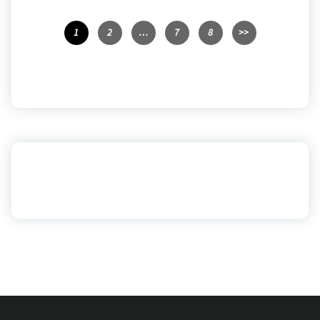
1
2
…
7
8