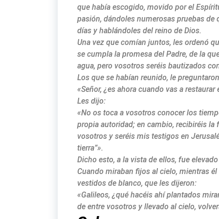
que había escogido, movido por el Espíri
pasión, dándoles numerosas pruebas de q
días y hablándoles del reino de Dios.
Una vez que comían juntos, les ordenó qu
se cumpla la promesa del Padre, de la qu
agua, pero vosotros seréis bautizados co
Los que se habían reunido, le preguntaron
«Señor, ¿es ahora cuando vas a restaurar el
Les dijo:
«No os toca a vosotros conocer los tiem
propia autoridad; en cambio, recibiréis la 
vosotros y seréis mis testigos en Jerusalé
tierra”».
Dicho esto, a la vista de ellos, fue elevado
Cuando miraban fijos al cielo, mientras 
vestidos de blanco, que les dijeron:
«Galileos, ¿qué hacéis ahí plantados mir
de entre vosotros y llevado al cielo, volv