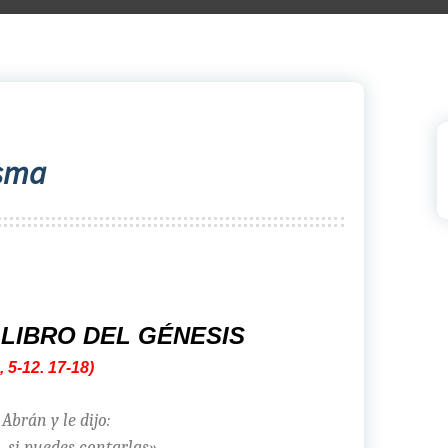
esma
LIBRO DEL GÉNESIS
, 5-12. 17-18
)
Abrán y le dijo:
s, si puedes contarlas».