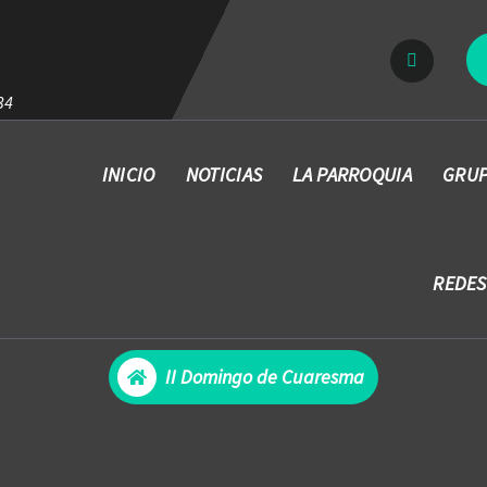
34
INICIO
NOTICIAS
LA PARROQUIA
GRUP
REDES
II Domingo de Cuaresma