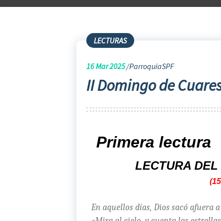
LECTURAS
16
Mar 2025
ParroquiaSPF
II Domingo de Cuar
Primera lectura
LECTURA DEL 
(15
En aquellos días, Dios sacó afuera a 
«Mira al cielo, y cuenta las estrella