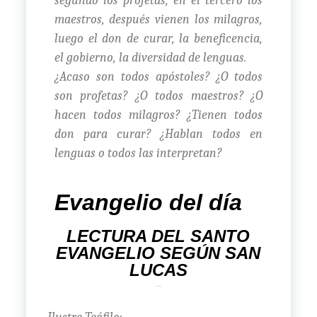
segundo los profetas, en el tercero los
maestros, después vienen los milagros,
luego el don de curar, la beneficencia,
el gobierno, la diversidad de lenguas.
¿Acaso son todos apóstoles? ¿O todos
son profetas? ¿O todos maestros? ¿O
hacen todos milagros? ¿Tienen todos
don para curar? ¿Hablan todos en
lenguas o todos las interpretan?
Evangelio del día
LECTURA DEL SANTO
EVANGELIO SEGÚN SAN
LUCAS
(1, 1-4; 4, 14- 21)