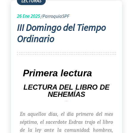
LECTURAS
26
Ene 2025
ParroquiaSPF
III Domingo del Tiempo
Ordinario
Primera lectura
LECTURA DEL LIBRO DE
NEHEMÍAS
(8, 2-4a. 5-6. 8-10
En aquellos días, el día primero del mes
séptimo, el sacerdote Esdras trajo el libro
de la ley ante la comunidad: hombres,