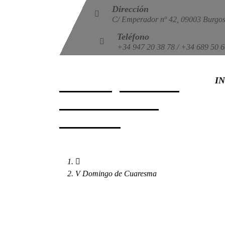
Dirección
C/ Emperador nº 42, 09003 Burgo
Teléfono
+34 947 20 38 78
/
+34 689 50 6
IN
PARROQUIA SAN
PEDRO DE LA
FUENTE
V Domingo de Cuaresma