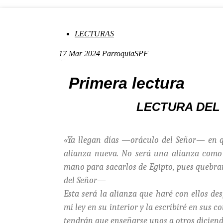
LECTURAS
17
Mar 2024
ParroquiaSPF
V Domingo de Cuaresma
Primera lectura
LECTURA DEL 
«Ya llegan días —oráculo del Señor— en q
alianza nueva. No será una alianza como 
mano para sacarlos de Egipto, pues quebr
del Señor—
Esta será la alianza que haré con ellos d
mi ley en su interior y la escribiré en sus c
tendrán que enseñarse unos a otros diciend