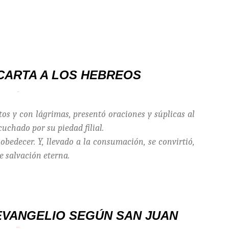
CARTA A LOS HEBREOS
(5, 7-9)
itos y con lágrimas, presentó oraciones y súplicas al
cuchado por su piedad filial.
 obedecer. Y, llevado a la consumación, se convirtió,
e salvación eterna.
EVANGELIO SEGÚN SAN JUAN
(12, 20-33)