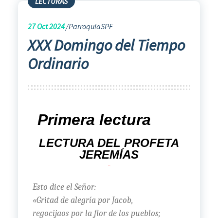
LECTURAS
27
Oct 2024
ParroquiaSPF
XXX Domingo del Tiempo
Ordinario
Primera lectura
LECTURA DEL PROFETA
JEREMÍAS
(31, 7-9
Esto dice el Señor:
«Gritad de alegría por Jacob,
regocijaos por la flor de los pueblos;