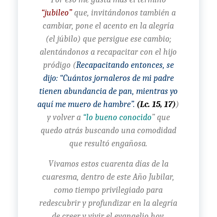
“jubileo”
que, invitándonos también a
cambiar, pone el acento en la alegría
(el júbilo) que persigue ese cambio;
alentándonos a recapacitar con el hijo
pródigo (
Recapacitando entonces, se
dijo: “Cuántos jornaleros de mi padre
tienen abundancia de pan, mientras yo
aquí me muero de hambre”.
(Lc. 15, 17)
)
y volver a
“lo bueno conocido
” que
quedo atrás buscando una comodidad
que resultó engañosa.
Vivamos estos cuarenta días de la
cuaresma, dentro de este Año Jubilar,
como tiempo privilegiado para
redescubrir y profundizar en la alegría
de creer y vivir el evangelio hoy.