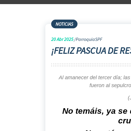
NOTICIAS
20
Abr 2025
ParroquiaSPF
¡FELIZ PASCUA DE R
Al amanecer del tercer día; la
fueron al sepulcro
(
No temáis, ya se
cru