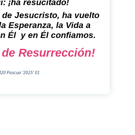
í: ¡h
a resucitado!
 de Jesucristo, ha vuelto
 la Esperanza, la Vida a
n Él y en Él confiamos.
 de Resurrección!