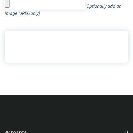
Optionally add an
image (JPEG only)
AVISO LEGAL