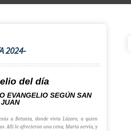
A 2024-
lio del día
O EVANGELIO SEGÚN SAN
JUAN
(12, 1-11)
Jesús a Betania, donde vivía Lázaro, a quien
s. Allí le ofrecieron una cena; Marta servía, y