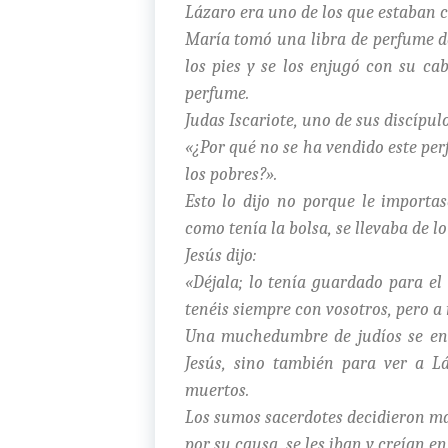
Lázaro era uno de los que estaban c
María tomó una libra de perfume de
los pies y se los enjugó con su cab
perfume.
Judas Iscariote, uno de sus discípulos
«¿Por qué no se ha vendido este per
los pobres?».
Esto lo dijo no porque le importa
como tenía la bolsa, se llevaba de l
Jesús dijo:
«Déjala; lo tenía guardado para el
tenéis siempre con vosotros, pero a
Una muchedumbre de judíos se ente
Jesús, sino también para ver a Lá
muertos.
Los sumos sacerdotes decidieron m
por su causa, se les iban y creían en