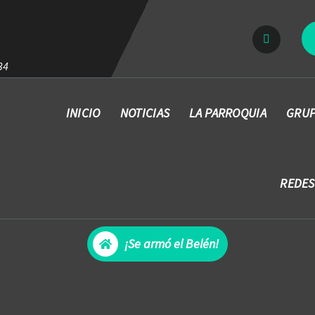
34
INICIO
NOTICIAS
LA PARROQUIA
GRUP
REDES
¡Se armó el Belén!