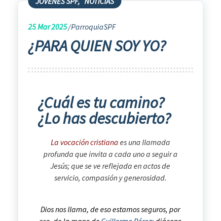
JÓVENES SPF
,
NOTICIAS
25
Mar 2025
ParroquiaSPF
¿PARA QUIEN SOY YO?
¿Cuál es tu camino?
¿Lo has descubierto?
La vocación cristiana
es una llamada
profunda que invita a cada uno a seguir a
Jesús; que se ve reflejada en actos de
servicio, compasión y generosidad.
Dios nos llama, de eso estamos seguros, por
eso, de la mano de
Guillermo Pérez;
diácono