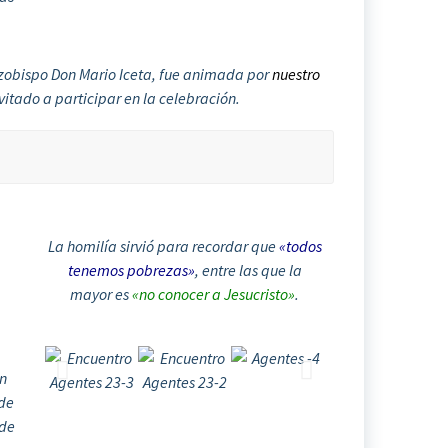
arzobispo Don Mario Iceta, fue animada por
nuestro
vitado a participar en la celebración.
La homilía sirvió para recordar que
«todos
tenemos pobrezas»
, entre las que la
mayor es
«no conocer a Jesucristo»
.
un
 de
 de