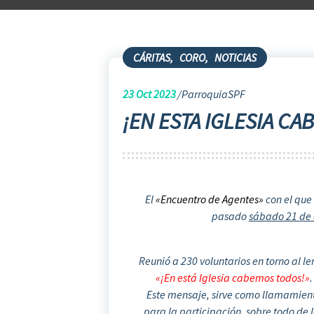
CÁRITAS
,
CORO
,
NOTICIAS
23
Oct 2023
ParroquiaSPF
¡EN ESTA IGLESIA C
El
«Encuentro de Agentes»
con el que 
pasado
sábado 21 de 
Reunió a 230 voluntarios en torno al l
«¡En está Iglesia cabemos todos!»
.
Este mensaje, sirve como llamamien
para la participación, sobre todo de 