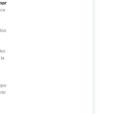
nor
ece
ños
des
 la
ipo
rte